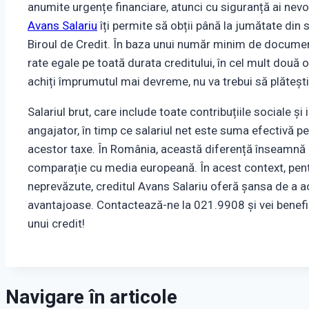
anumite urgențe financiare, atunci cu siguranță ai nevo
Avans Salariu
îți permite să obții până la jumătate din s
Biroul de Credit. În baza unui număr minim de documen
rate egale pe toată durata creditului, în cel mult două 
achiți împrumutul mai devreme, nu va trebui să plăteș
Salariul brut, care include toate contribuțiile sociale ș
angajator, în timp ce salariul net este suma efectivă 
acestor taxe. În România, această diferență înseamnă p
comparație cu media europeană. În acest context, pentr
neprevăzute, creditul Avans Salariu oferă șansa de a ac
avantajoase. Contactează-ne la 021.9908 și vei benefi
unui credit!
Navigare în articole