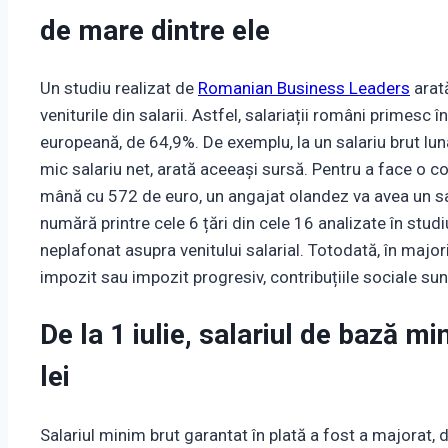
de mare dintre ele
Un studiu realizat de
Romanian Business Leaders
arată
veniturile din salarii. Astfel, salariații români primesc
europeană, de 64,9%. De exemplu, la un salariu brut lun
mic salariu net, arată aceeași sursă. Pentru a face o 
mână cu 572 de euro, un angajat olandez va avea un sa
numără printre cele 6 țări din cele 16 analizate în studi
neplafonat asupra venitului salarial. Totodată, în major
impozit sau impozit progresiv, contribuțiile sociale su
De la 1 iulie, salariul de bază m
lei
Salariul minim brut garantat în plată a fost a majorat, d