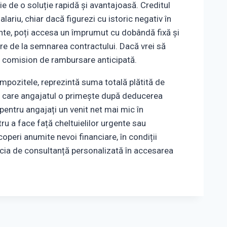
ie de o soluție rapidă și avantajoasă. Creditul
alariu, chiar dacă figurezi cu istoric negativ în
te, poți accesa un împrumut cu dobândă fixă și
ore de la semnarea contractului. Dacă vrei să
ti comision de rambursare anticipată.
i impozitele, reprezintă suma totală plătită de
pe care angajatul o primește după deducerea
entru angajați un venit net mai mic în
u a face față cheltuielilor urgente sau
operi anumite nevoi financiare, în condiții
cia de consultanță personalizată în accesarea