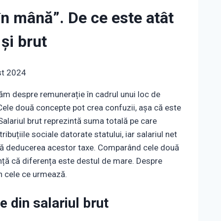
„în mână”. De ce este atât
și brut
st 2024
tăm despre remunerație în cadrul unui loc de
. Cele două concepte pot crea confuzii, așa că este
alariul brut reprezintă suma totală pe care
ibuțiile sociale datorate statului, iar salariul net
upă deducerea acestor taxe. Comparând cele două
ranță că diferența este destul de mare. Despre
în cele ce urmează.
e din salariul brut