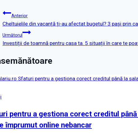
Anterior
Cheltuielile din vacanță ți-au afectat bugetul? 3 pași prin ca
Următorul
Investiții de toamnă pentru casa ta. 5 situații în care te po
 asemănătoare
i
uri pentru a gestiona corect creditul până 
de împrumut online nebancar