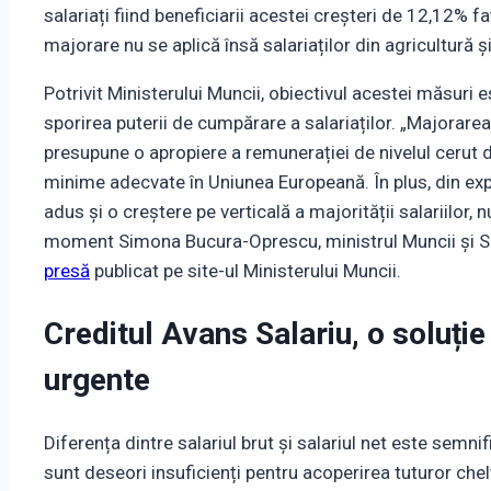
salariați fiind beneficiarii acestei creșteri de 12,12% 
majorare nu se aplică însă salariaților din agricultură ș
Potrivit Ministerului Muncii, obiectivul acestei măsuri
sporirea puterii de cumpărare a salariaților. „Majorarea
presupune o apropiere a remunerației de nivelul cerut 
minime adecvate în Uniunea Europeană. În plus, din expe
adus și o creștere pe verticală a majorității salariilor,
moment Simona Bucura-Oprescu, ministrul Muncii și Soli
presă
publicat pe site-ul Ministerului Muncii.
Creditul Avans Salariu, o soluție
urgente
Diferența dintre salariul brut și salariul net este semnif
sunt deseori insuficienți pentru acoperirea tuturor che