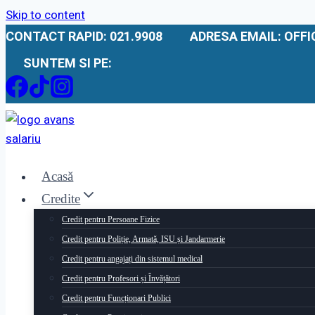
Skip to content
CONTACT RAPID: 021.9908
ADRESA EMAIL: OFF
SUNTEM SI PE:
Acasă
Credite
Credit pentru Persoane Fizice
Credit pentru Poliție, Armată, ISU și Jandarmerie
Credit pentru angajați din sistemul medical
Credit pentru Profesori și Învățători
Credit pentru Funcționari Publici