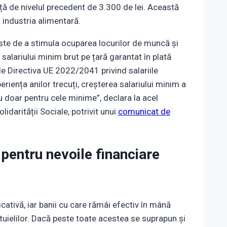
față de nivelul precedent de 3.300 de lei. Această
i industria alimentară.
 este de a stimula ocuparea locurilor de muncă și
 salariului minim brut pe țară garantat în plată
de Directiva UE 2022/2041 privind salariile
riența anilor trecuți, creșterea salariului minim a
 nu doar pentru cele minime”, declara la acel
darității Sociale, potrivit unui
comunicat de
 pentru nevoile financiare
icativă, iar banii cu care rămâi efectiv în mână
ltuielilor. Dacă peste toate acestea se suprapun și