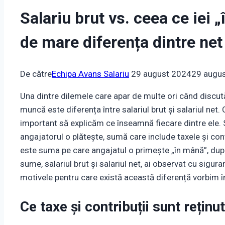
Salariu brut vs. ceea ce iei 
de mare diferența dintre net 
De către
Echipa Avans Salariu
29 august 2024
29 augu
Una dintre dilemele care apar de multe ori când discu
muncă este diferența între salariul brut și salariul net
important să explicăm ce înseamnă fiecare dintre ele. S
angajatorul o plătește, sumă care include taxele și contr
este suma pe care angajatul o primește „în mână”, d
sume, salariul brut și salariul net, ai observat cu sigu
motivele pentru care există această diferență vorbim 
Ce taxe și contribuții sunt reținut