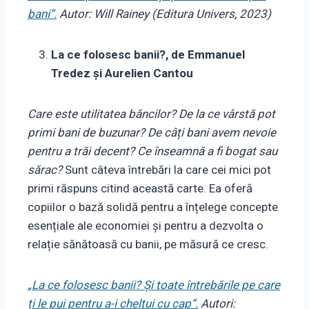
bani“.
Autor: Will Rainey (Editura Univers, 2023)
La ce folosesc banii?, de Emmanuel
Tredez și Aurelien Cantou
Care este utilitatea băncilor? De la ce vârstă pot
primi bani de buzunar? De câți bani avem nevoie
pentru a trăi decent? Ce înseamnă a fi bogat sau
sărac?
Sunt câteva întrebări la care cei mici pot
primi răspuns citind această carte. Ea oferă
copiilor o bază solidă pentru a înțelege concepte
esențiale ale economiei și pentru a dezvolta o
relație sănătoasă cu banii, pe măsură ce cresc.
„La ce folosesc banii? Și toate întrebările pe care
ți le pui pentru a-i cheltui cu cap“.
Autori: