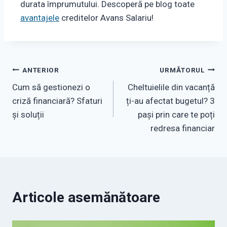
durata împrumutului. Descoperă pe blog toate
avantajele
creditelor Avans Salariu!
Navigare
ANTERIOR
URMĂTORUL
Cum să gestionezi o
Cheltuielile din vacanță
în
criză financiară? Sfaturi
ți-au afectat bugetul? 3
articole
și soluții
pași prin care te poți
redresa financiar
Articole asemănătoare