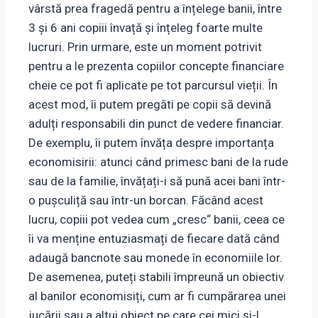
vârstă prea fragedă pentru a înțelege banii, între
3 și 6 ani copiii învață și înțeleg foarte multe
lucruri. Prin urmare, este un moment potrivit
pentru a le prezenta copiilor concepte financiare
cheie ce pot fi aplicate pe tot parcursul vieții. În
acest mod, îi putem pregăti pe copii să devină
adulți responsabili din punct de vedere financiar.
De exemplu, îi putem învăța despre importanța
economisirii: atunci când primesc bani de la rude
sau de la familie, învățați-i să pună acei bani într-
o pușculiță sau într-un borcan. Făcând acest
lucru, copiii pot vedea cum „cresc“ banii, ceea ce
îi va menține entuziasmați de fiecare dată când
adaugă bancnote sau monede în economiile lor.
De asemenea, puteți stabili împreună un obiectiv
al banilor economisiți, cum ar fi cumpărarea unei
jucării sau a altui obiect pe care cei mici și-l