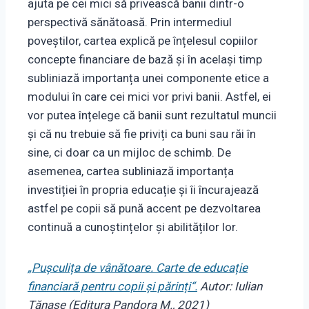
ajuta pe cei mici să privească banii dintr-o
perspectivă sănătoasă. Prin intermediul
poveștilor, cartea explică pe înțelesul copiilor
concepte financiare de bază și în același timp
subliniază importanța unei componente etice a
modului în care cei mici vor privi banii. Astfel, ei
vor putea înțelege că banii sunt rezultatul muncii
și că nu trebuie să fie priviți ca buni sau răi în
sine, ci doar ca un mijloc de schimb. De
asemenea, cartea subliniază importanța
investiției în propria educație și îi încurajează
astfel pe copii să pună accent pe dezvoltarea
continuă a cunoștințelor și abilităților lor.
„Pușculița de vânătoare. Carte de educație
financiară pentru copii și părinți“.
Autor: Iulian
Tănase (Editura Pandora M., 2021)