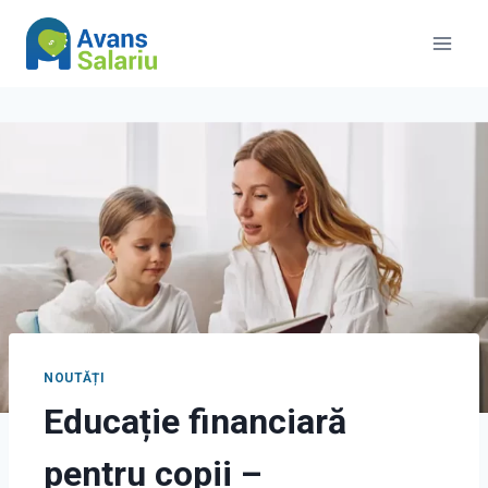
Skip
to
content
NOUTĂȚI
Educație financiară
pentru copii –