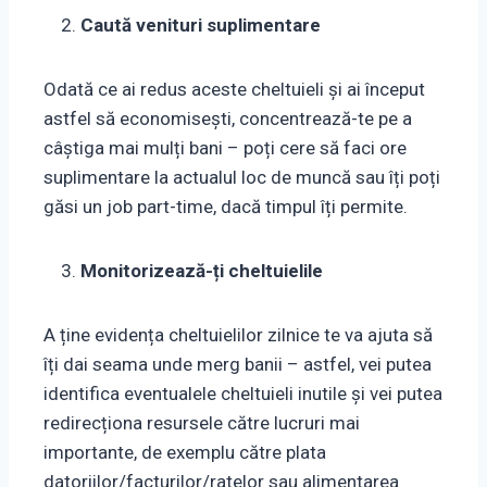
Caută venituri suplimentare
Odată ce ai redus aceste cheltuieli și ai început
astfel să economisești, concentrează-te pe a
câștiga mai mulți bani – poți cere să faci ore
suplimentare la actualul loc de muncă sau îți poți
găsi un job part-time, dacă timpul îți permite.
Monitorizează-ți cheltuielile
A ține evidența cheltuielilor zilnice te va ajuta să
îți dai seama unde merg banii – astfel, vei putea
identifica eventualele cheltuieli inutile și vei putea
redirecționa resursele către lucruri mai
importante, de exemplu către plata
datoriilor/facturilor/ratelor sau alimentarea