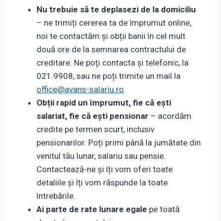
Nu trebuie să te deplasezi de la domiciliu
– ne trimiți cererea ta de împrumut online,
noi te contactăm și obții banii în cel mult
două ore de la semnarea contractului de
creditare. Ne poți contacta și telefonic, la
021.9908, sau ne poți trimite un mail la
office@avans-salariu.ro
.
Obții rapid un împrumut, fie că ești
salariat, fie că ești pensionar
– acordăm
credite pe termen scurt, inclusiv
pensionarilor. Poți primi până la jumătate din
venitul tău lunar, salariu sau pensie.
Contactează-ne și îți vom oferi toate
detaliile și îți vom răspunde la toate
întrebările.
Ai parte de rate lunare egale
pe toată