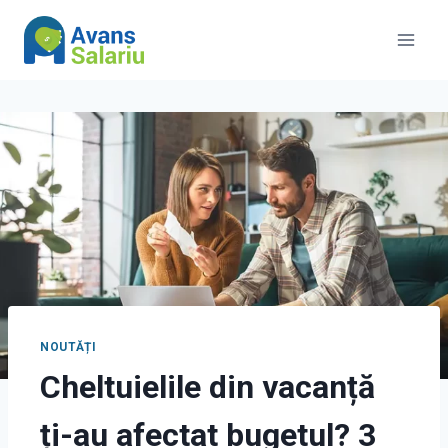
Skip
to
content
NOUTĂȚI
Cheltuielile din vacanță
ți-au afectat bugetul? 3