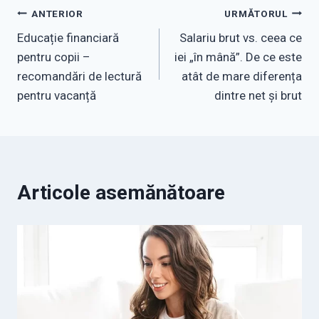
Navigare
ANTERIOR
URMĂTORUL
Educație financiară
Salariu brut vs. ceea ce
în
pentru copii –
iei „în mână”. De ce este
articole
recomandări de lectură
atât de mare diferența
pentru vacanță
dintre net și brut
Articole asemănătoare