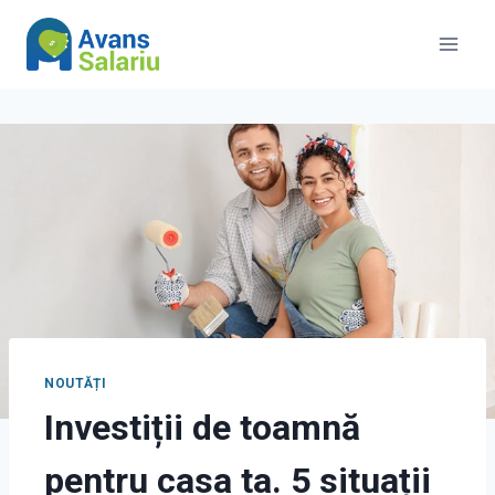
Skip
to
content
NOUTĂȚI
Investiții de toamnă
pentru casa ta. 5 situații