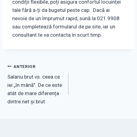
condiții flexibile, poți asigura confortul locuinței
tale fără a-ți da bugetul peste cap. Dacă ai
nevoie de un împrumut rapid, sună la 021.9908
sau completează formularul de pe site, iar un
consultant te va contacta în scurt timp.
Navigare
ANTERIOR
Salariu brut vs. ceea ce
în
iei „în mână”. De ce este
articole
atât de mare diferența
dintre net și brut