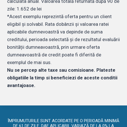
calculata anual. Valoarea totală returnată după 90 de
zile: 1.652 de lei
*Acest exemplu reprezintă oferta pentru un client
eligibil și solvabil. Rata dobânzii și valoarea ratei
aplicabile dumnevoastră va depinde de suma
creditului, perioada selectată și de rezultatul evaluării
bonității dumneavoastră, prin urmare oferta
dumneavoastră de credit poate fi diferită de
exemplul de mai sus.
Nu se percep alte taxe sau comisioane. Plateste
obligatiile la timp si beneficiezi de aceste conditii
avantajoase.
ÎMPRUMUTURILE SUNT ACORDATE PE O PERIOADĂ MINIMĂ
DE 61 DE ZILE. DAE APLICABIL VARIAZĂ DE LA 0% LA