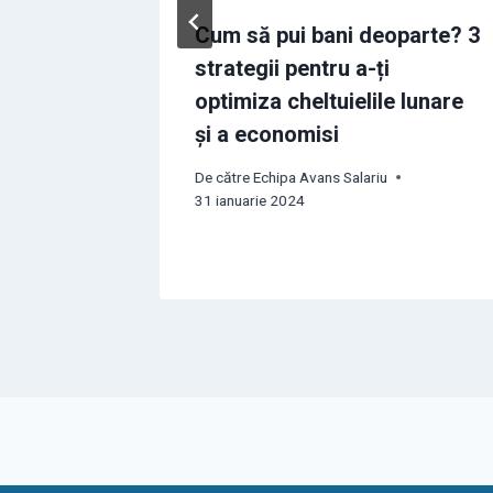
celui
Cum să pui bani deoparte? 3
la
strategii pentru a-ți
sfaturi
optimiza cheltuielile lunare
și a economisi
De către
Echipa Avans Salariu
31 ianuarie 2024