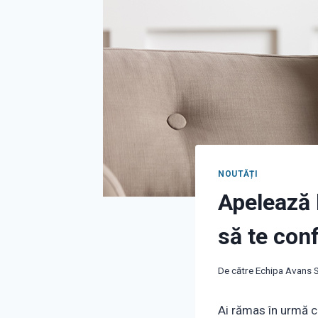
NOUTĂȚI
Apelează l
să te con
De către
Echipa Avans S
Ai rămas în urmă cu