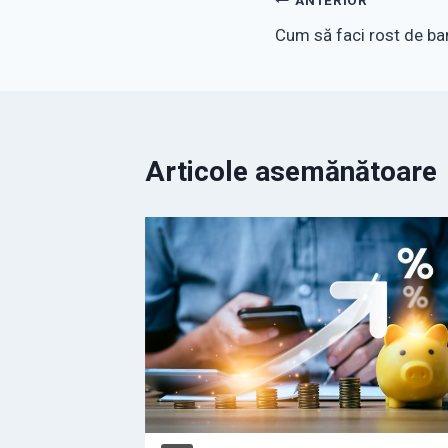
Navigare
ANTERIOR
Cum să faci rost de bani
în
articole
Articole asemănătoare