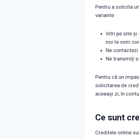
Pentru a solicita u
variante:
Intri pe site ș
noi te vom co
Ne contactezi t
Ne transmiți s
Pentru că un impas 
solicitarea de credi
aceeași zi, în cont
Ce sunt cre
Creditele online su