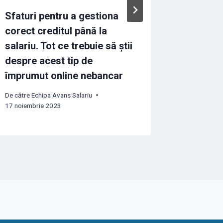
Sfaturi pentru a gestiona
Ce credi
corect creditul până la
lua în f
salariu. Tot ce trebuie să știi
Tipuri d
despre acest tip de
De către
Ech
împrumut online nebancar
29 august 
De către
Echipa Avans Salariu
17 noiembrie 2023