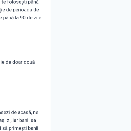
 te folosești până
cție de perioada de
e până la 90 de zile
voie de doar două
asezi de acasă, ne
i zi, iar banii se
i să primești banii