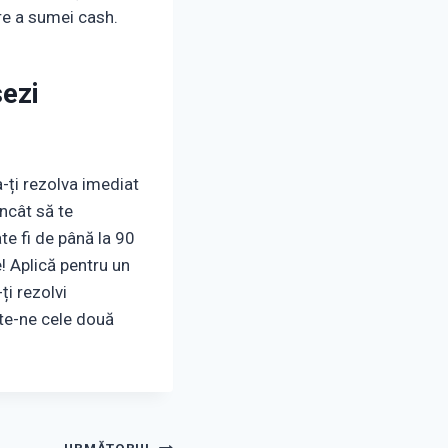
re a sumei cash.
sezi
a-ți rezolva imediat
încât să te
te fi de până la 90
! Aplică pentru un
ți rezolvi
ite-ne cele două