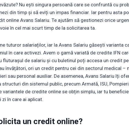
prevăzute? Nu ești singura persoană care se confruntă cu pro
nezi din timp și să eviți un impas financiar. Iar pentru asta po
dit online Avans Salariu. Te ajutăm să gestionezi orice urgenț
oie în cel mai scurt timp de la solicitarea ta.
e tuturor salariaților, iar la Avans Salariu găsești varianta ca
niul în care activezi. Avem o gamă variată de credite IFN ca
u fluturașul de salariu și cu buletinul poți accesa un credit p
au învățători, ori un credit pentru cei din sectorul medical – m
dieri sau personal auxiliar. De asemenea, Avans Salariu îți ofe
u structuri din sistemul public, precum Armată, ISU, Pompieri,
variantele de credite online se obțin simplu, iar tu beneficie
 zi în care ai aplicat.
licita un credit online?