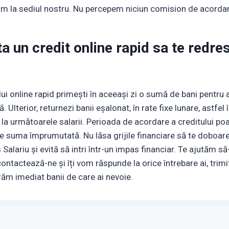
ăm la sediul nostru. Nu percepem niciun comision de acorda
a un credit online rapid sa te redre
lui online rapid primești în aceeași zi o sumă de bani pentru 
 Ulterior, returnezi banii eșalonat, în rate fixe lunare, astfel 
 la următoarele salarii. Perioada de acordare a creditului poa
 de suma împrumutată. Nu lăsa grijile financiare să te doboare
Salariu și evită să intri într-un impas financiar. Te ajutăm să-
ontactează-ne și îți vom răspunde la orice întrebare ai, trim
răm imediat banii de care ai nevoie.