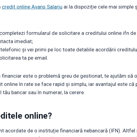
n
credit online Avans Salariu
ai la dispoziție cele mai simple 
i completezi formularul de solicitare a creditului online ifn de 
ntacta imediat;
elefonic și vei primi pe loc toate detaliile acordării creditulu
olicitarea ta pe email.
financiar este o problemă greu de gestionat, te ajutăm să o 
t online în rate se face rapid și simplu, iar avantajul este că 
ul tău bancar sau în numerar, la cerere.
ditele online?
nt acordate de o instituție financiară nebancară (IFN). Altfel 