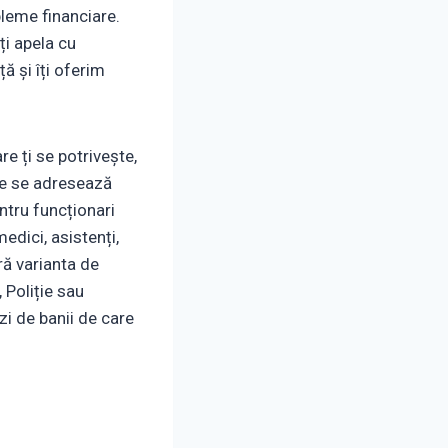
bleme financiare.
ți apela cu
ă și îți oferim
re ți se potrivește,
re se adresează
entru funcționari
edici, asistenți,
ră varianta de
 Poliție sau
zi de banii de care