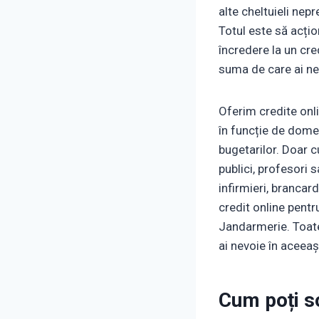
alte cheltuieli ne
Totul este să acțio
încredere la un cre
suma de care ai nev
Oferim credite onlin
în funcție de dome
bugetarilor. Doar c
publici, profesori s
infirmieri, brancar
credit online pentr
Jandarmerie. Toate 
ai nevoie în aceeași
Cum poți so