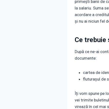
primești banii de c
la salariu. Suma se
acordare a creditul
și nu ai niciun fel
Ce trebuie 
După ce ne-ai conta
documente:
cartea de iden
fluturașul de s
Îți vom spune pe l
vei trimite buletinu
virează în cel mai 