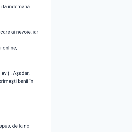
și la îndemână
care ai nevoie, iar
i online;
eviți. Așadar,
primești banii în
spus, de la noi