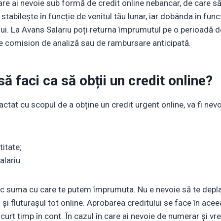
are ai nevoie sub formă de credit online nebancar, de care să
 stabilește în funcție de venitul tău lunar, iar dobânda în fun
ui. La Avans Salariu poți returna împrumutul pe o perioadă d
 de comision de analiză sau de rambursare anticipată.
să faci ca să obții un credit online?
ctat cu scopul de a obține un credit urgent online, va fi ne
titate;
alariu.
oc suma cu care te putem împrumuta. Nu e nevoie să te depl
l și fluturașul tot online. Aprobarea creditului se face în aceeaș
scurt timp în cont. În cazul în care ai nevoie de numerar și vre