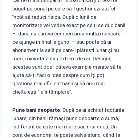
cât de mică deoparte. Încearcă să îți creezi un
buget personal pe care să-l gestionezi astfel
încât să reduci risipa. După o lună de
monitorizare vei vedea exact pe ce ți se duc banii
– dacă nu cumva cumperi prea multă mâncare
ce ajunge în final la gunoi – sau poate că ai
abonament la sală pe care-l plătești lunar și nu
mergi niciodată sau extrem de rar. Desigur,
acestea sunt doar câteva exemple menite să te
ajute să-ți faci o idee despre cum îți poți
gestiona mai eficient banii și să nu-i mai
cheltuiești “la întâmplare”.
Pune bani deoparte
. După ce ai achitat facturile
lunare, din banii rămași pune deoparte o sumă,
indiferent că este mai mare sau mai mică. Un
cont de economii te poate salva atunci când te