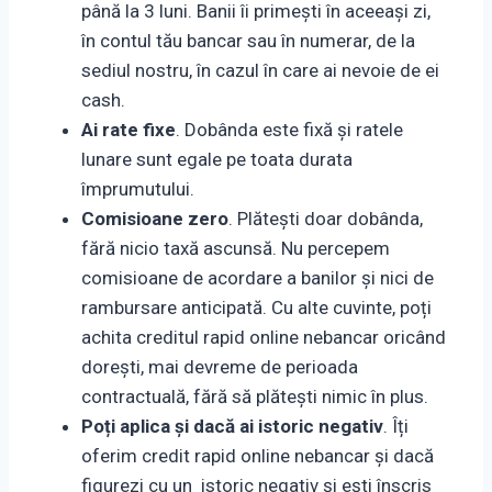
până la 3 luni. Banii îi primești în aceeași zi,
în contul tău bancar sau în numerar, de la
sediul nostru, în cazul în care ai nevoie de ei
cash.
Ai rate fixe
. Dobânda este fixă și ratele
lunare sunt egale pe toata durata
împrumutului.
Comisioane zero
. Plătești doar dobânda,
fără nicio taxă ascunsă. Nu percepem
comisioane de acordare a banilor și nici de
rambursare anticipată. Cu alte cuvinte, poți
achita creditul rapid online nebancar oricând
dorești, mai devreme de perioada
contractuală, fără să plătești nimic în plus.
Poți aplica și dacă ai istoric negativ
. Îți
oferim credit rapid online nebancar și dacă
figurezi cu un istoric negativ și ești înscris