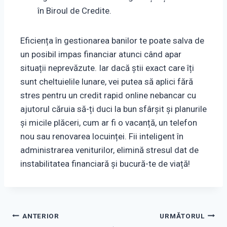
în Biroul de Credite.
Eficiența în gestionarea banilor te poate salva de
un posibil impas financiar atunci când apar
situații neprevăzute. Iar dacă știi exact care îți
sunt cheltuielile lunare, vei putea să aplici fără
stres pentru un credit rapid online nebancar cu
ajutorul căruia să-ți duci la bun sfârșit și planurile
și micile plăceri, cum ar fi o vacanță, un telefon
nou sau renovarea locuinței. Fii inteligent în
administrarea veniturilor, elimină stresul dat de
instabilitatea financiară și bucură-te de viață!
Navigare
ANTERIOR
URMĂTORUL