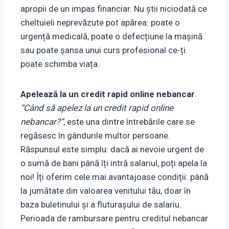
apropii de un impas financiar. Nu știi niciodată ce
cheltuieli neprevăzute pot apărea: poate o
urgență medicală, poate o defecțiune la mașină
sau poate șansa unui curs profesional ce-ți
poate schimba viața.
Apelează la un credit rapid online nebancar
.
“Când să apelez la un credit rapid online
nebancar?”
, este una dintre întrebările care se
regăsesc în gândurile multor persoane.
Răspunsul este simplu: dacă ai nevoie urgent de
o sumă de bani până îți intră salariul, poți apela la
noi! Îți oferim cele mai avantajoase condiții: până
la jumătate din valoarea venitului tău, doar în
baza buletinului și a fluturașului de salariu.
Perioada de rambursare pentru creditul nebancar