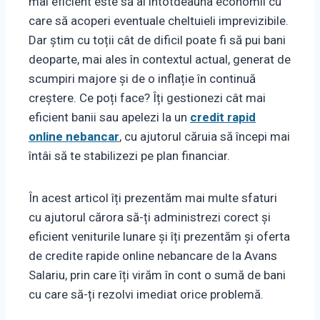
mai eficient este să ai întotdeauna economii cu
care să acoperi eventuale cheltuieli imprevizibile.
Dar știm cu toții cât de dificil poate fi să pui bani
deoparte, mai ales în contextul actual, generat de
scumpiri majore și de o inflație în continuă
creștere. Ce poți face? Îți gestionezi cât mai
eficient banii sau apelezi la un
credit rapid
online nebancar
, cu ajutorul căruia să începi mai
întâi să te stabilizezi pe plan financiar.
În acest articol îți prezentăm mai multe sfaturi
cu ajutorul cărora să-ți administrezi corect și
eficient veniturile lunare și îți prezentăm și oferta
de credite rapide online nebancare de la Avans
Salariu, prin care îți virăm în cont o sumă de bani
cu care să-ți rezolvi imediat orice problemă.