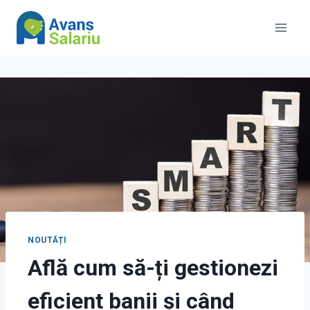
Skip
to
content
NOUTĂȚI
Află cum să-ți gestionezi
eficient banii și când