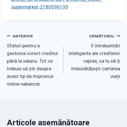
supermarket-2180096199
Navigare
ANTERIOR
URMĂTORUL
Sfaturi pentru a
5 întrebuințări
în
gestiona corect creditul
inteligente ale creditelor
articole
până la salariu. Tot ce
rapide, ca tu să-ți
trebuie să știi despre
îmbunătățești calitatea
acest tip de împrumut
vieții
online nebancar
Articole asemănătoare