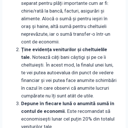
separat pentru plăți importante cum ar fi:
chirie/rată la bancă, facturi, asigurări și
alimente. Alocă o sumă și pentru ieșiri în
oraș și haine, altă sumă pentru cheltuieli
neprevăzute, iar o sumă transfer-o într-un
cont de economii.
Ține evidența veniturilor și cheltuielile
tale.
Notează câți bani câștigi și pe ce îi
cheltuiești. În acest mod, la finalul unei luni,
te vei putea autoevalua din punct de vedere
financiar și vei putea face anumite schimbări
în cazul în care observi că anumite lucruri
cumpărate nu îți sunt atât de utile.
Depune în fiecare lună o anumită sumă în
contul de economii.
Este recomandat să
economisești lunar cel puțin 20% din totalul
veniturilor tale.