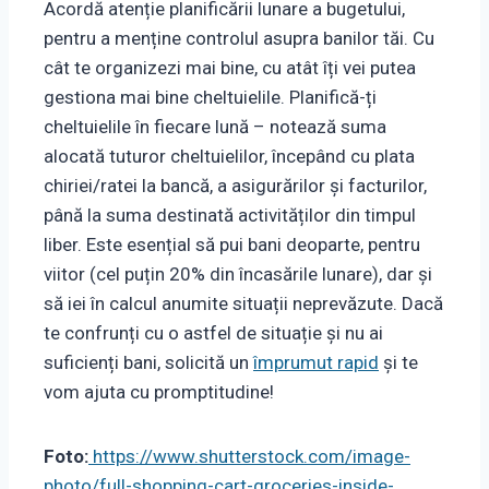
Acordă atenție planificării lunare a bugetului,
pentru a menține controlul asupra banilor tăi. Cu
cât te organizezi mai bine, cu atât îți vei putea
gestiona mai bine cheltuielile. Planifică-ți
cheltuielile în fiecare lună – notează suma
alocată tuturor cheltuielilor, începând cu plata
chiriei/ratei la bancă, a asigurărilor și facturilor,
până la suma destinată activităților din timpul
liber. Este esențial să pui bani deoparte, pentru
viitor (cel puțin 20% din încasările lunare), dar și
să iei în calcul anumite situații neprevăzute. Dacă
te confrunți cu o astfel de situație și nu ai
suficienți bani, solicită un
împrumut rapid
și te
vom ajuta cu promptitudine!
Foto:
https://www.shutterstock.com/image-
photo/full-shopping-cart-groceries-inside-