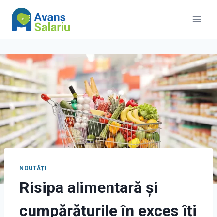
Skip
to
content
NOUTĂȚI
Risipa alimentară și
cumpărăturile în exces îți