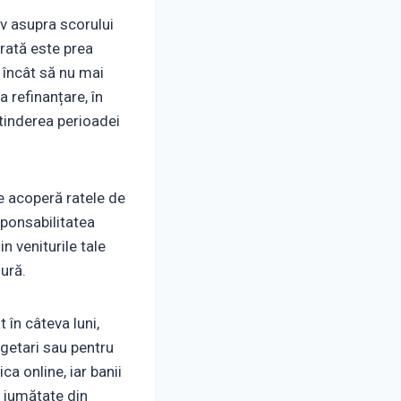
v asupra scorului
rată este prea
 încât să nu mai
a refinanțare, în
xtinderea perioadei
le acoperă ratele de
sponsabilitatea
n veniturile tale
sură.
în câteva luni,
ugetari sau pentru
ca online, iar banii
 jumătate din