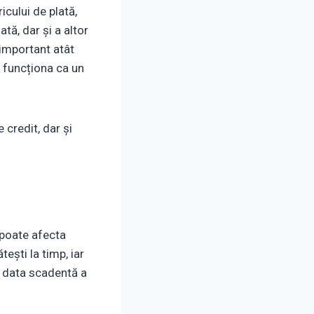
icului de plată,
lată, dar și a altor
e important atât
e funcționa ca un
 credit, dar și
ă poate afecta
tești la timp, iar
la data scadentă a