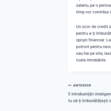
salariu, pe o perio
timp vor contribui 
Un scor de credit s
pentru a-ți îmbunăt
sprijin financiar. L
potrivit pentru nev
sau hai pe site, la
toate întrebările.
Navigare
ANTERIOR
5 întrebuințări inteligen
în
tu să-ți îmbunătățești ca
articole