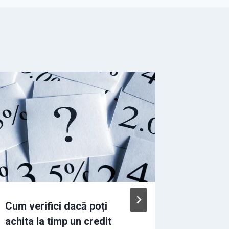
Cum verifici dacă poți
Ce credi
achita la timp un credit
lua în f