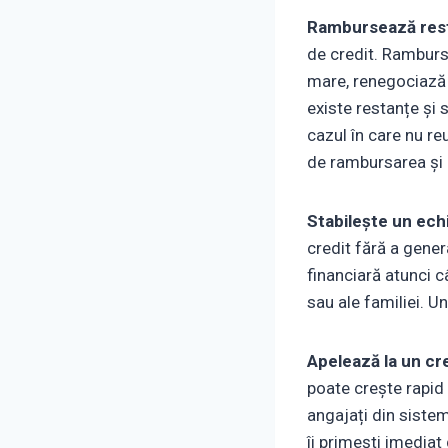
Rambursează resta
de credit. Ramburs
mare, renegociază c
existe restanțe și s
cazul în care nu re
de rambursarea și 
Stabilește un echil
credit fără a gener
financiară atunci c
sau ale familiei. U
Apelează la un cr
poate crește rapid 
angajați din sistemu
îi primești imedia