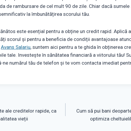
ada de rambursare de cel mult 90 de zile. Chiar dacă sumele su
semnificativ la îmbunătățirea scorului tău.
ănătos este esențial pentru a obține un credit rapid. Aplică a
ăți scorul și pentru a beneficia de condiții avantajoase atun
a
Avans Salariu
, suntem aici pentru a te ghida în obținerea cre
oile tale. Investește în sănătatea financiară a viitorului tău!
să-ne numărul tău de telefon și te vom contacta imediat pentr
te ale creditelor rapide, ca
Cum să pui bani deoparte?
litatea vieții
optimiza cheltuieli