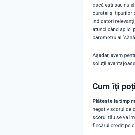
dacă ești sau nu el
duratei și tipurilor 
indicatori relevanți
atunci când aplici 
barometru al “sănăt
Așadar, avem pentru
soluții avantajoase
Cum îți poț
Plătește la timp r
negativ scorul de cr
scorul tău se va îm
fiecărui credit pe ca