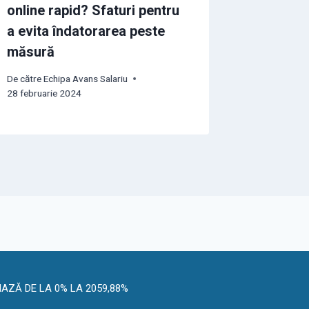
online rapid? Sfaturi pentru
Tipuri d
a evita îndatorarea peste
De către
Ech
măsură
29 august 
De către
Echipa Avans Salariu
28 februarie 2024
IAZĂ DE LA 0% LA 2059,88%