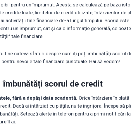
igibil pentru un împrumut. Acesta se calculează pe baza istor
de credite luate, limitelor de credit utilizate, întârzierilor de p
 ai activității tale financiare de-a lungul timpului. Scorul est
pentru un împrumut, cât și ca o informație generală, ce poat
ății” tale financiare.
 tine câteva sfaturi despre cum îți poți îmbunătăți scorul de
 pentru nevoile tale financiare punctuale. Hai să vedem!
i îmbunătăți scorul de credit
atele, fără a depăși data scadentă.
Orice întârziere în plat
edit. Dacă ai întârziat cu plățile, nu te îngrijora. Începe să plă
bunătăți. Setează alerte în telefon pentru a primi notificări 
re îl ai.