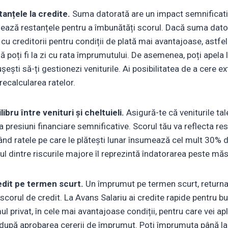
nțele la credite.
Suma datorată are un impact semnificati
ează restanțele pentru a îmbunătăți scorul. Dacă suma dato
u creditorii pentru condiții de plată mai avantajoase, astfel
ă poți fi la zi cu rata împrumutului. De asemenea, poți apela l
ușești să-ți gestionezi veniturile. Ai posibilitatea de a cere e
recalcularea ratelor.
ibru între venituri și cheltuieli.
Asigură-te că veniturile ta
a presiuni financiare semnificative. Scorul tău va reflecta re
ând ratele pe care le plătești lunar însumează cel mult 30% di
nul dintre riscurile majore îl reprezintă îndatorarea peste mă
edit pe termen scurt.
Un împrumut pe termen scurt, returnat 
scorul de credit. La Avans Salariu ai credite rapide pentru b
l privat, în cele mai avantajoase condiții, pentru care vei apli
t după aprobarea cererii de împrumut. Poți împrumuta până la