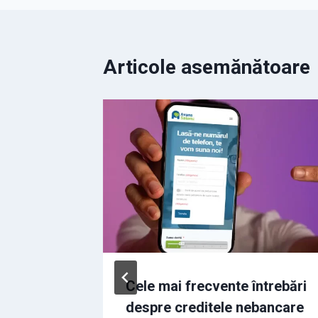
Articole asemănătoare
ulare
Cele mai frecvente întrebări
ă la
despre creditele nebancare