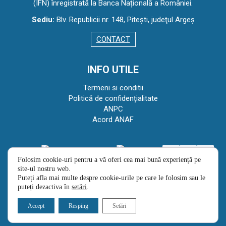
(IFN) înregistrată la Banca Națională a României.
Sediu:
Blv. Republicii nr. 148, Piteşti, judeţul Argeş
CONTACT
INFO UTILE
Termeni si conditii
Politică de confidențialitate
ANPC
Acord ANAF
Folosim cookie-uri pentru a vă oferi cea mai bună experiență pe
site-ul nostru web.
Puteți afla mai multe despre cookie-urile pe care le folosim sau le
puteți dezactiva în
setări
.
Copyright © 2023 - Avans Salariu
Accept
Resping
Setări
Web Design | AdSymphony