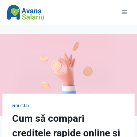
Skip
to
content
NOUTĂȚI
Cum să compari
creditele rapide online și