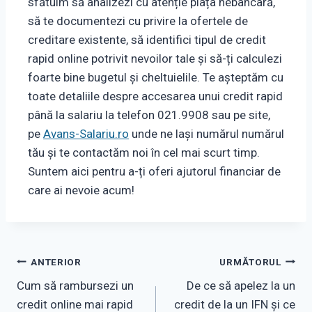
sfătuim să analizezi cu atenție piața nebancară,
să te documentezi cu privire la ofertele de
creditare existente, să identifici tipul de credit
rapid online potrivit nevoilor tale și să-ți calculezi
foarte bine bugetul și cheltuielile. Te așteptăm cu
toate detaliile despre accesarea unui credit rapid
până la salariu la telefon 021.9908 sau pe site,
pe
Avans-Salariu.ro
unde ne lași numărul numărul
tău și te contactăm noi în cel mai scurt timp.
Suntem aici pentru a-ți oferi ajutorul financiar de
care ai nevoie acum!
Navigare
ANTERIOR
URMĂTORUL
Cum să rambursezi un
De ce să apelez la un
în
credit online mai rapid
credit de la un IFN și ce