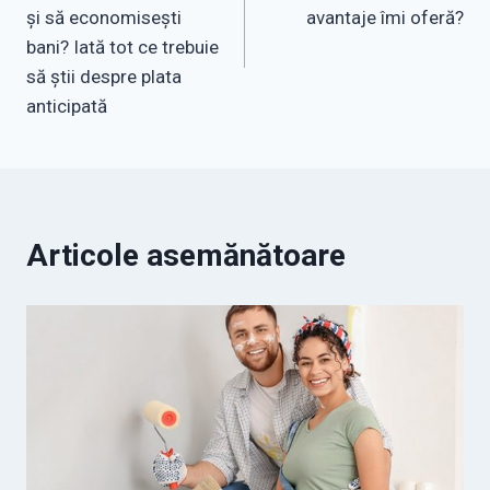
articole
și să economisești
avantaje îmi oferă?
bani? Iată tot ce trebuie
să știi despre plata
anticipată
Articole asemănătoare