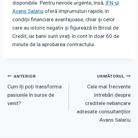
disponibile. Pentru nevoile urgente, însă,
IFN-ul
Avans Salariu
oferă împrumuturi rapide, în
condiții financiare avantajoase, chiar și celor
care au istoric negativ și figurează în Biroul de
Credit, iar banii sunt virați în cont în doar 60 de
minute de la aprobarea contractului.
Navigare
ANTERIOR
URMĂTORUL
Cum îți poți transforma
Cele mai frecvente
în
pasiunile în surse de
întrebări despre
articole
venit?
creditele nebancare
adresate consultanților
Avans Salariu