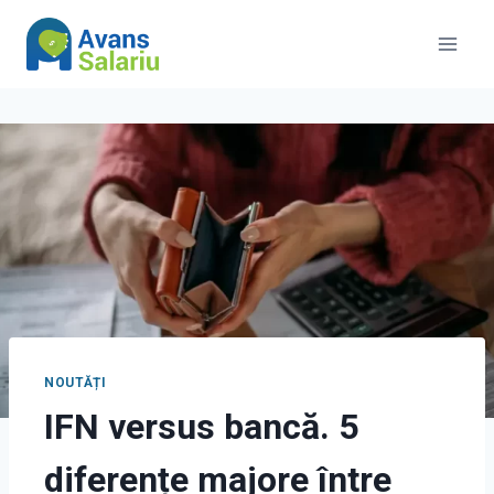
Skip
to
content
NOUTĂȚI
IFN versus bancă. 5
diferențe majore între