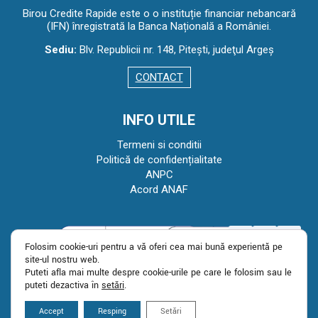
Birou Credite Rapide este o o instituție financiar nebancară
(IFN) înregistrată la Banca Națională a României.
Sediu:
Blv. Republicii nr. 148, Piteşti, judeţul Argeş
CONTACT
INFO UTILE
Termeni si conditii
Politică de confidențialitate
ANPC
Acord ANAF
Folosim cookie-uri pentru a vă oferi cea mai bună experiență pe
site-ul nostru web.
Puteți afla mai multe despre cookie-urile pe care le folosim sau le
puteți dezactiva în
setări
.
Copyright © 2023 - Avans Salariu
Accept
Resping
Setări