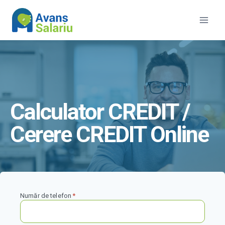
Skip
to
content
Calculator CREDIT
/
Cerere CREDIT Online
Număr de telefon
*